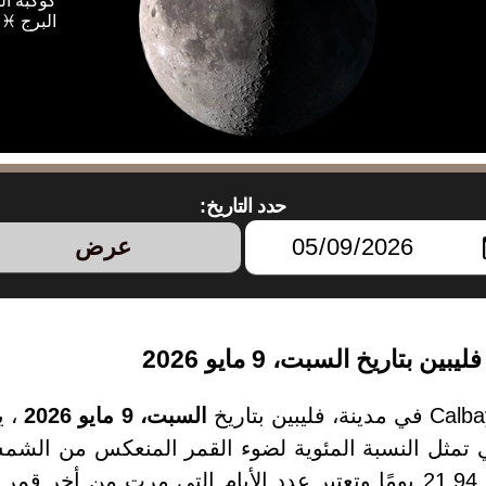
كوكبة ال
البرج ♓
حدد التاريخ:
عرض
السبت، 9 مايو 2026
، ي
2026 يبلغ من العمر 21.94 يومًا وتعتبر عدد الأيام التي مرت 