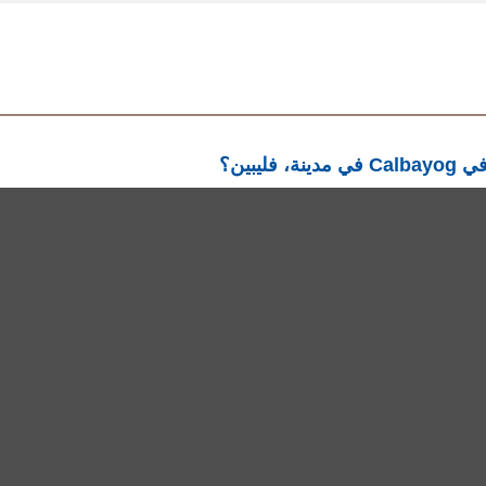
في
© 2018 Copyright mDawod ,Inc, All rights reserved. S3
Privacy Policy
Languages
English
العربية
Français
Español