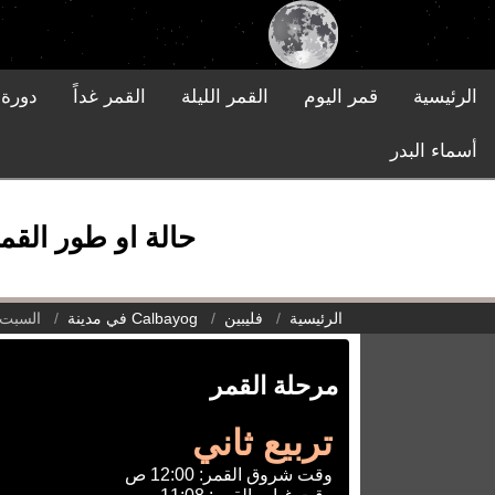
الرئيسية
قمر اليوم
القمر الليلة
القمر غداً
دورة 
أسماء البدر
حالة او طور القمر في Calbayog في مدينة, فليبين يوم ا
الرئيسية
فليبين
Calbayog في مدينة
السبت، 9 مايو 6
مرحلة القمر
تربيع ثاني
وقت شروق القمر: 12:00 ص