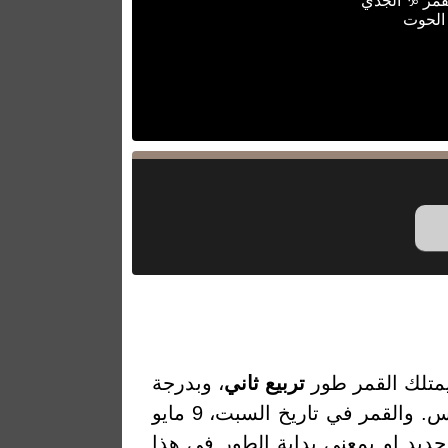
قمر ♑ الجدي
 الحوت
متلك القمر طور
تربيع ثاني
، وبدرجة
إضاءة 52.17% والتي تمثل النسبة المئوية لضوء القمر المنعكس من الشمس. والقمر في تاريخ السبت، 9 مايو
من أخر قمر جديد او بمعنى بداية الطور في هذا