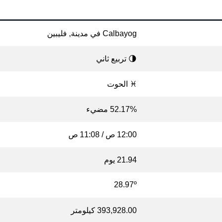
Calbayog في مدينة, فليبين
🌗 تربيع ثاني
♓ الحوت
52.17% مضيء
12:00 ص / 11:08 ص
21.94 يوم
28.97º
393,928.00 كيلومتر