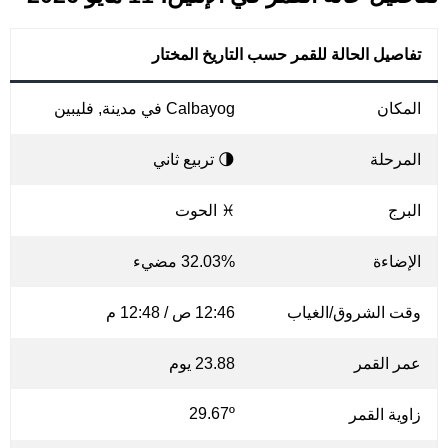
تفاصيل الحالة للقمر حسب التاريخ المختار
المكان
Calbayog في مدينة, فليبين
المرحلة
🌗 تربيع ثاني
البرج
♓ الحوت
الإضاءة
32.03% مضيء
وقت الشروق/الغياب
12:46 ص / 12:48 م
عمر القمر
23.88 يوم
29.67º
زاوية القمر