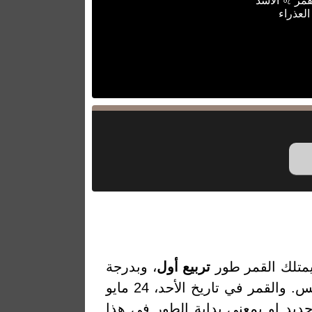
قمر ♌ الأسد
العذراء
متلك القمر طور
تربيع أول
، وبدرجة
إضاءة 62.54% والتي تمثل النسبة المئوية لضوء القمر المنعكس من الشمس. والقمر في تاريخ الأحد، 24 مايو
ن أخر قمر جديد او بمعنى بداية الطور في هذا