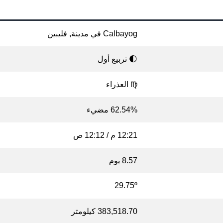
Calbayog في مدينة, فليبين
🌓 تربيع أول
♍ العذراء
62.54% مضيء
12:21 م / 12:12 ص
8.57 يوم
29.75º
383,518.70 كيلومتر