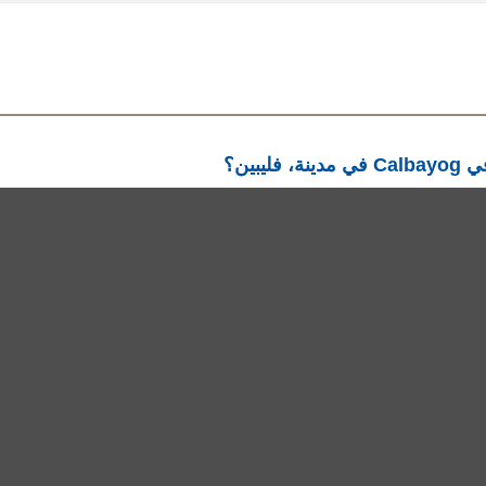
في يوم الأ
© 2018 Copyright mDawod ,Inc, All rights reserved. S3
Privacy Policy
Languages
English
العربية
Français
Español