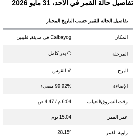
تفاصيل حالة القمر في الأحد، 31 مايو 2026
تفاصيل الحالة للقمر حسب التاريخ المختار
المكان
Calbayog في مدينة, فليبين
🌕 بدر كامل
المرحلة
البرج
♐ القوس
الإضاءة
99.92% مضيء
وقت الشروق/الغياب
6:04 م / 4:47 ص
عمر القمر
15.04 يوم
28.15º
زاوية القمر