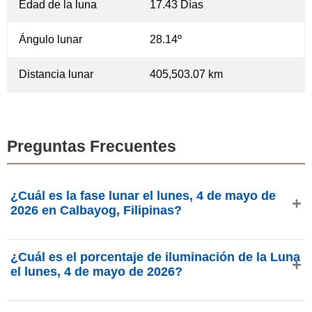
Edad de la luna
17.43 Días
Ángulo lunar
28.14º
Distancia lunar
405,503.07 km
Preguntas Frecuentes
¿Cuál es la fase lunar el lunes, 4 de mayo de
2026 en Calbayog, Filipinas?
El lunes, 4 de mayo de 2026 en Calbayog, Filipinas, la
¿Cuál es el porcentaje de iluminación de la Luna
Luna está en la fase Tercer Octante con 92.19% de
el lunes, 4 de mayo de 2026?
iluminación, tiene 17.43 días de edad y se encuentra en la
constelación Ofiuco (⛎). Datos de phasesmoon.com.
La iluminación de la Luna el lunes, 4 de mayo de 2026 es