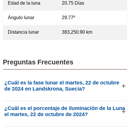
Edad de la luna
20.75 Días
Ángulo lunar
29.77º
Distancia lunar
383,250.90 km
Preguntas Frecuentes
¿Cuál es la fase lunar el martes, 22 de octubre
de 2024 en Landskrona, Suecia?
El martes, 22 de octubre de 2024 en Landskrona, Suecia,
¿Cuál es el porcentaje de iluminación de la Luna
la Luna está en la fase Cuarto Menguante con 64.68% de
el martes, 22 de octubre de 2024?
iluminación, tiene 20.75 días de edad y se encuentra en la
constelación Géminis (♊). Datos de phasesmoon.com.
La iluminación de la Luna el martes, 22 de octubre de