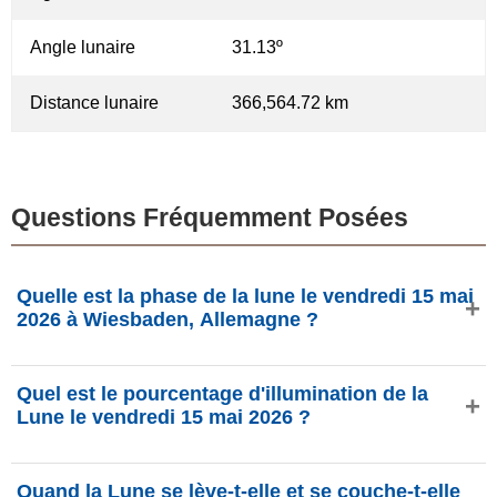
Angle lunaire
31.13º
Distance lunaire
366,564.72 km
Questions Fréquemment Posées
Quelle est la phase de la lune le vendredi 15 mai
2026 à Wiesbaden, Allemagne ?
Le vendredi 15 mai 2026 à Wiesbaden, Allemagne, la
Quel est le pourcentage d'illumination de la
Lune est dans la phase Nouvelle Lune avec 1.27%
Lune le vendredi 15 mai 2026 ?
d'illumination, elle a 28.47 jours et se situe dans la
constellation Bélier (♈). Données de phasesmoon.com.
L'illumination de la Lune le vendredi 15 mai 2026 est de
Quand la Lune se lève-t-elle et se couche-t-elle