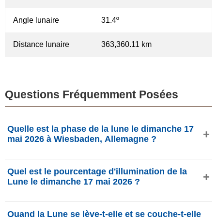
Angle lunaire
31.4º
Distance lunaire
363,360.11 km
Questions Fréquemment Posées
Quelle est la phase de la lune le dimanche 17
mai 2026 à Wiesbaden, Allemagne ?
Le dimanche 17 mai 2026 à Wiesbaden, Allemagne, la
Quel est le pourcentage d'illumination de la
Lune est dans la phase Nouvelle Lune avec 1.81%
Lune le dimanche 17 mai 2026 ?
d'illumination, elle a 1.27 jours et se situe dans la
constellation Cocher (Aur). Données de phasesmoon.com.
L'illumination de la Lune le dimanche 17 mai 2026 est de
Quand la Lune se lève-t-elle et se couche-t-elle