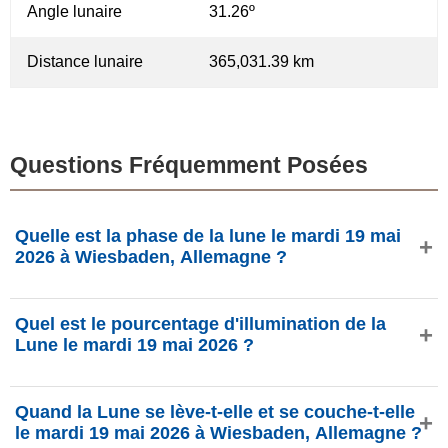
Angle lunaire
31.26º
Distance lunaire
365,031.39 km
Questions Fréquemment Posées
Quelle est la phase de la lune le mardi 19 mai
2026 à Wiesbaden, Allemagne ?
Le mardi 19 mai 2026 à Wiesbaden, Allemagne, la Lune
Quel est le pourcentage d'illumination de la
est dans la phase Croissant de cirage avec 13.79%
Lune le mardi 19 mai 2026 ?
d'illumination, elle a 3.58 jours et se situe dans la
constellation Gémeaux (♊). Données de
L'illumination de la Lune le mardi 19 mai 2026 est de
phasesmoon.com.
Quand la Lune se lève-t-elle et se couche-t-elle
13.79%, selon phasesmoon.com.
le mardi 19 mai 2026 à Wiesbaden, Allemagne ?