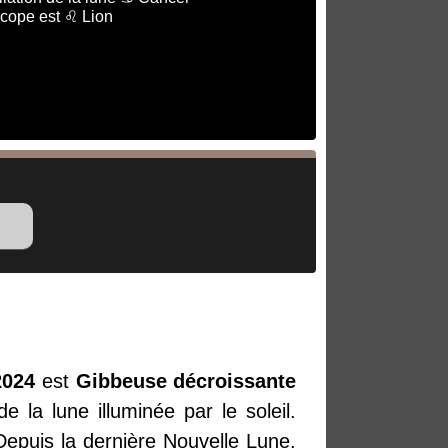
scope est ♌ Lion
2024
est
Gibbeuse décroissante
 la lune illuminée par le soleil.
Depuis la dernière Nouvelle Lune,