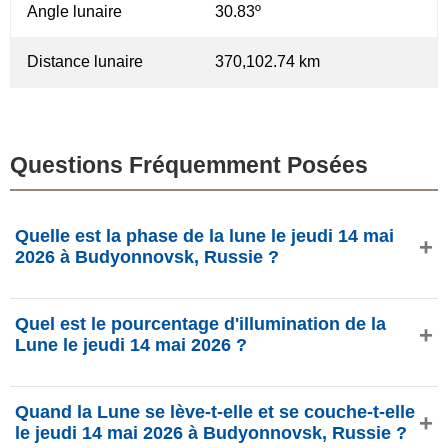
Angle lunaire
30.83º
Distance lunaire
370,102.74 km
Questions Fréquemment Posées
Quelle est la phase de la lune le jeudi 14 mai
2026 à Budyonnovsk, Russie ?
Le jeudi 14 mai 2026 à Budyonnovsk, Russie, la Lune est
Quel est le pourcentage d'illumination de la
dans la phase Dernier croissant avec 5.85% d'illumination,
Lune le jeudi 14 mai 2026 ?
elle a 27.23 jours et se situe dans la constellation Poissons
(♓). Données de phasesmoon.com.
L'illumination de la Lune le jeudi 14 mai 2026 est de
Quand la Lune se lève-t-elle et se couche-t-elle
5.85%, selon phasesmoon.com.
le jeudi 14 mai 2026 à Budyonnovsk, Russie ?