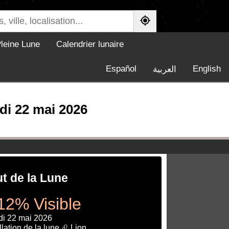
leine Lune
Calendrier lunaire
Español
English
العربية
di 22 mai 2026
ut de la Lune
12% Visible
di 22 mai 2026
lation de la lune ♌ Lion