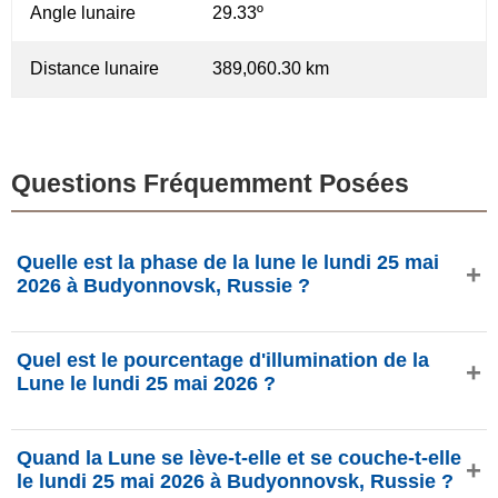
Angle lunaire
29.33º
Distance lunaire
389,060.30 km
Questions Fréquemment Posées
Quelle est la phase de la lune le lundi 25 mai
2026 à Budyonnovsk, Russie ?
Le lundi 25 mai 2026 à Budyonnovsk, Russie, la Lune est
Quel est le pourcentage d'illumination de la
dans la phase Lune gibbeuse croissante avec 73.66%
Lune le lundi 25 mai 2026 ?
d'illumination, elle a 9.7 jours et se situe dans la
constellation Vierge (♍). Données de phasesmoon.com.
L'illumination de la Lune le lundi 25 mai 2026 est de
Quand la Lune se lève-t-elle et se couche-t-elle
73.66%, selon phasesmoon.com.
le lundi 25 mai 2026 à Budyonnovsk, Russie ?