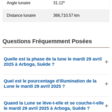
Angle lunaire
31.12º
Distance lunaire
366,710.57 km
Questions Fréquemment Posées
Quelle est la phase de la lune le mardi 29 avril
2025 à Arboga, Suède ?
Le mardi 29 avril 2025 à Arboga, Suède, la Lune est dans
Quel est le pourcentage d'illumination de la
la phase Croissant de cirage avec 6.68% d'illumination,
Lune le mardi 29 avril 2025 ?
elle a 2.46 jours et se situe dans la constellation Taureau
(♉). Données de phasesmoon.com.
L'illumination de la Lune le mardi 29 avril 2025 est de
Quand la Lune se lève-t-elle et se couche-t-elle
6.68%, selon phasesmoon.com.
le mardi 29 avril 2025 à Arboga, Suède ?