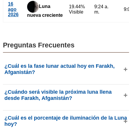
16
Luna
19.44%
9:24 a.
ago
9:04
Visible
m.
2026
nueva creciente
Preguntas Frecuentes
¿Cuál es la fase lunar actual hoy en Farakh,
Afganistán?
Hoy, jueves, 6 de agosto de 2026 en Farakh, Afganistán, la
¿Cuándo será visible la próxima luna llena
Luna está en la fase
Cuarto Menguante
con 47.3% de
desde Farakh, Afganistán?
iluminación, tiene 22.4 días de edad y se encuentra en la
constelación Aries (♈). Datos de phasesmoon.com.
La próxima Luna Llena ocurrirá el jueves, 27 de agosto de
¿Cuál es el porcentaje de iluminación de la Luna
2026, aproximadamente a las 6:29 p. m. (hora Asia/Kabul
hoy?
para Farakh, Afganistán), según phasesmoon.com.