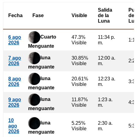
Salida
Pue
Fecha
Fase
Visible
de la
de 
Luna
Lu
Cuarto
6 ago
47.3%
11:34 p.
1:14
2026
Visible
m.
Menguante
luna
7 ago
30.85%
12:00 a.
2:24
2026
Visible
m.
menguante
luna
8 ago
20.61%
12:23 a.
3:34
2026
Visible
m.
menguante
luna
9 ago
11.87%
1:23 a.
4:39
2026
Visible
m.
menguante
10
luna
5.25%
2:30 a.
ago
5:36
Visible
m.
2026
menguante