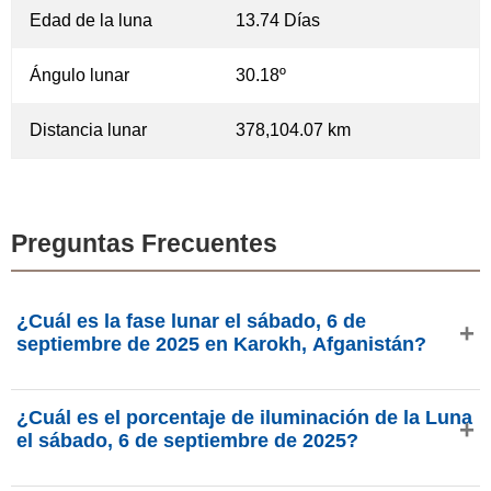
Edad de la luna
13.74 Días
Ángulo lunar
30.18º
Distancia lunar
378,104.07 km
Preguntas Frecuentes
¿Cuál es la fase lunar el sábado, 6 de
septiembre de 2025 en Karokh, Afganistán?
El sábado, 6 de septiembre de 2025 en Karokh,
¿Cuál es el porcentaje de iluminación de la Luna
Afganistán, la Luna está en la fase Luna Llena con 98.82%
el sábado, 6 de septiembre de 2025?
de iluminación, tiene 13.74 días de edad y se encuentra en
la constelación Acuario (♒). Datos de phasesmoon.com.