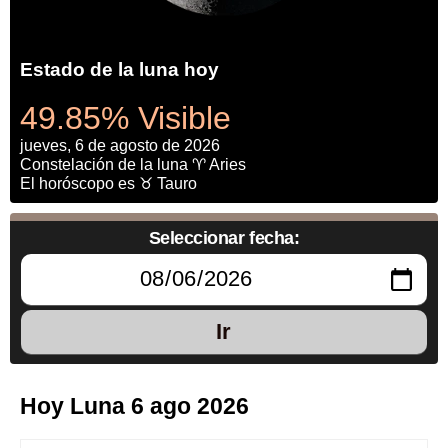
Estado de la luna hoy
49.85% Visible
jueves, 6 de agosto de 2026
Constelación de la luna ♈ Aries
El horóscopo es ♉ Tauro
Seleccionar fecha:
Ir
Hoy Luna 6 ago 2026