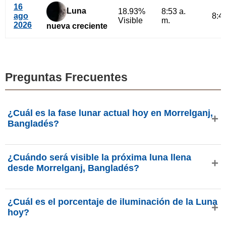
16
Luna
18.93%
8:53 a.
ago
8:49
Visible
m.
2026
nueva creciente
Preguntas Frecuentes
¿Cuál es la fase lunar actual hoy en Morrelganj,
Bangladés?
Hoy, jueves, 6 de agosto de 2026 en Morrelganj,
¿Cuándo será visible la próxima luna llena
Bangladés, la Luna está en la fase
Cuarto Menguante
con
desde Morrelganj, Bangladés?
49.85% de iluminación, tiene 22.16 días de edad y se
encuentra en la constelación Aries (♈). Datos de
La próxima Luna Llena ocurrirá el jueves, 27 de agosto de
phasesmoon.com.
¿Cuál es el porcentaje de iluminación de la Luna
2026, aproximadamente a las 5:55 p. m. (hora Asia/Dhaka
hoy?
para Morrelganj, Bangladés), según phasesmoon.com.