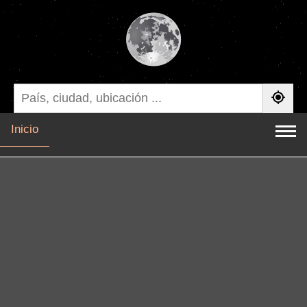
Inicio