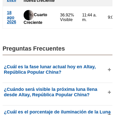
nueva creciente
18
Cuarto
36.92%
11:44 a.
ago
9:08
Visible
m.
2026
Creciente
Preguntas Frecuentes
¿Cuál es la fase lunar actual hoy en Altay,
República Popular China?
Hoy, sábado, 8 de agosto de 2026 en Altay, República
¿Cuándo será visible la próxima luna llena
Popular China, la Luna está en la fase
luna menguante
desde Altay, República Popular China?
con 29.49% de iluminación, tiene 24.13 días de edad y se
encuentra en la constelación Tauro (♉). Datos de
La próxima Luna Llena ocurrirá el jueves, 27 de agosto de
phasesmoon.com.
¿Cuál es el porcentaje de iluminación de la Luna
2026, aproximadamente a las 6:40 p. m. (hora Asia/Urumqi