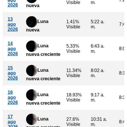
Visible
m.
2026
nueva
13
Luna
1.41%
5:22 a.
ago
7:42
Visible
m.
2026
nueva
14
Luna
5.33%
6:43 a.
ago
8:00
Visible
m.
2026
nueva creciente
15
Luna
11.34%
8:02 a.
ago
8:15
Visible
m.
2026
nueva creciente
16
Luna
18.93%
9:17 a.
ago
8:31
Visible
m.
2026
nueva creciente
17
Luna
27.6%
10:31 a.
ago
8:48
Visible
m.
2026