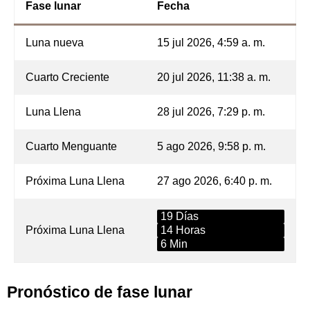
Fase lunar
Fecha
Luna nueva
15 jul 2026, 4:59 a. m.
Cuarto Creciente
20 jul 2026, 11:38 a. m.
Luna Llena
28 jul 2026, 7:29 p. m.
Cuarto Menguante
5 ago 2026, 9:58 p. m.
Próxima Luna Llena
27 ago 2026, 6:40 p. m.
19 Días
Próxima Luna Llena
14 Horas
6 Min
Pronóstico de fase lunar