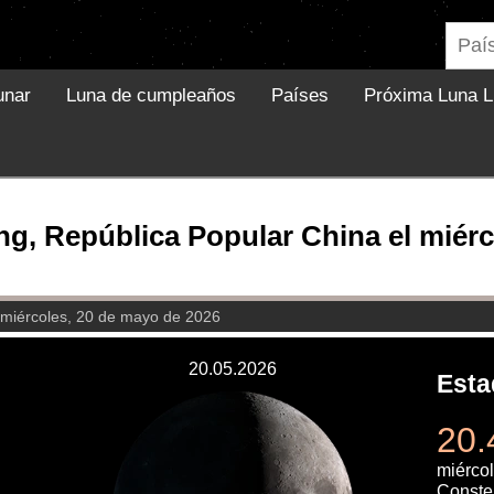
unar
Luna de cumpleaños
Países
Próxima Luna L
ng, República Popular China el miérc
miércoles, 20 de mayo de 2026
20.05.2026
Esta
20.
miérco
Conste