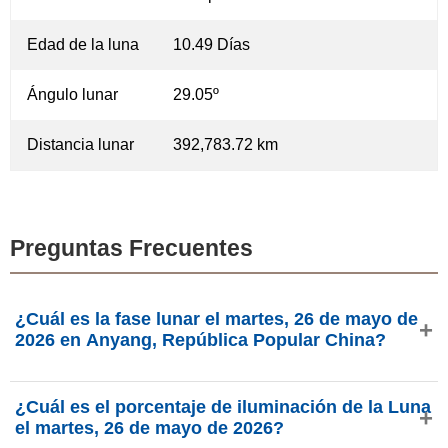
Edad de la luna
10.49 Días
Ángulo lunar
29.05º
Distancia lunar
392,783.72 km
Preguntas Frecuentes
¿Cuál es la fase lunar el martes, 26 de mayo de
2026 en Anyang, República Popular China?
El martes, 26 de mayo de 2026 en Anyang, República
¿Cuál es el porcentaje de iluminación de la Luna
Popular China, la Luna está en la fase Quinto Octanto con
el martes, 26 de mayo de 2026?
80.67% de iluminación, tiene 10.49 días de edad y se