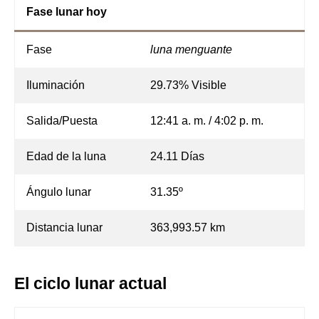
Fase lunar hoy
Fase
luna menguante
Iluminación
29.73% Visible
Salida/Puesta
12:41 a. m. / 4:02 p. m.
Edad de la luna
24.11 Días
Ángulo lunar
31.35º
Distancia lunar
363,993.57 km
El ciclo lunar actual