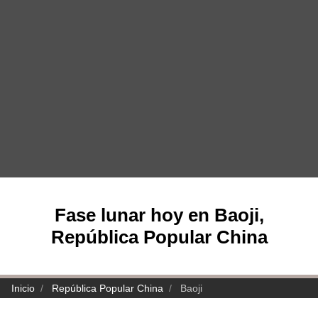
Fase lunar hoy en Baoji,
República Popular China
Inicio
República Popular China
Baoji