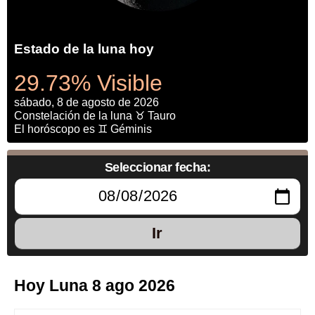
Estado de la luna hoy
29.73% Visible
sábado, 8 de agosto de 2026
Constelación de la luna ♉ Tauro
El horóscopo es ♊ Géminis
Seleccionar fecha:
Ir
Hoy Luna 8 ago 2026