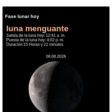
Fase lunar hoy
luna menguante
Salida de la luna hoy: 12:41 a. m.
Puesta de la luna hoy: 4:02 p. m.
Duración:15 Horas y 21 minutos
08.08.2026