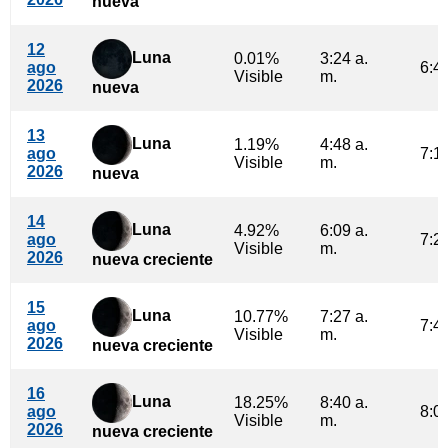
nueva
12
Luna
0.01%
3:24 a.
ago
6:47
Visible
m.
2026
nueva
13
Luna
1.19%
4:48 a.
ago
7:10
Visible
m.
2026
nueva
14
Luna
4.92%
6:09 a.
ago
7:29
Visible
m.
2026
nueva creciente
15
Luna
10.77%
7:27 a.
ago
7:47
Visible
m.
2026
nueva creciente
16
Luna
18.25%
8:40 a.
ago
8:03
Visible
m.
2026
nueva creciente