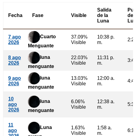
Salida
Pue
Fecha
Fase
Visible
de la
de 
Luna
Lu
Cuarto
7 ago
37.09%
10:38 p.
2:22
2026
Visible
m.
Menguante
luna
8 ago
22.03%
11:31 p.
3:40
2026
Visible
m.
menguante
luna
9 ago
13.03%
12:00 a.
4:46
2026
Visible
m.
menguante
10
luna
6.06%
12:38 a.
ago
5:39
Visible
m.
2026
menguante
11
Luna
1.63%
1:58 a.
ago
6:18
Visible
m.
2026