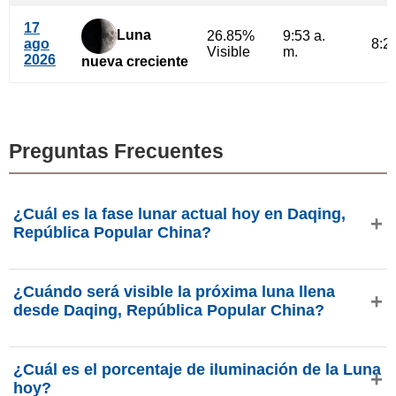
17
Luna
26.85%
9:53 a.
ago
8:21
Visible
m.
2026
nueva creciente
Preguntas Frecuentes
¿Cuál es la fase lunar actual hoy en Daqing,
República Popular China?
Hoy, viernes, 7 de agosto de 2026 en Daqing, República
¿Cuándo será visible la próxima luna llena
Popular China, la Luna está en la fase
Cuarto Menguante
desde Daqing, República Popular China?
con 37.09% de iluminación, tiene 23.38 días de edad y se
encuentra en la constelación Tauro (♉). Datos de
La próxima Luna Llena ocurrirá el jueves, 27 de agosto de
phasesmoon.com.
¿Cuál es el porcentaje de iluminación de la Luna
2026, aproximadamente a las 6:07 p. m. (hora
hoy?