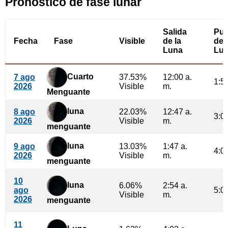
Pronóstico de fase lunar
Salida
Pue
Fecha
Fase
Visible
de la
de 
Luna
Lu
Cuarto
7 ago
37.53%
12:00 a.
1:56
2026
Visible
m.
Menguante
luna
8 ago
22.03%
12:47 a.
3:03
2026
Visible
m.
menguante
luna
9 ago
13.03%
1:47 a.
4:08
2026
Visible
m.
menguante
10
luna
6.06%
2:54 a.
ago
5:09
Visible
m.
2026
menguante
11