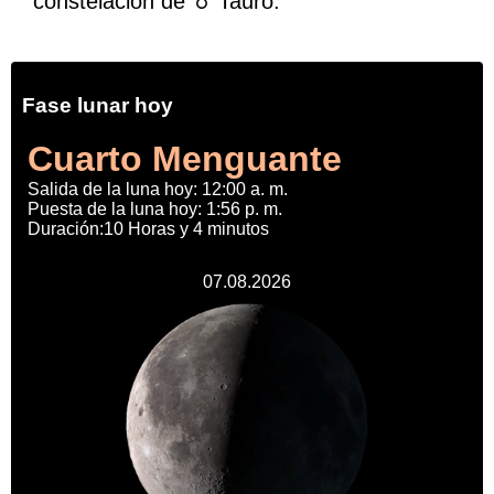
constelación de ♉ Tauro.
Fase lunar hoy
Cuarto Menguante
Salida de la luna hoy: 12:00 a. m.
Puesta de la luna hoy: 1:56 p. m.
Duración:10 Horas y 4 minutos
07.08.2026