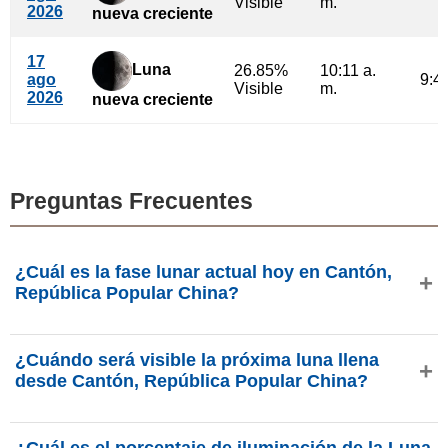
Visible
m.
2026
nueva creciente
17
Luna
26.85%
10:11 a.
ago
9:47
Visible
m.
2026
nueva creciente
Preguntas Frecuentes
¿Cuál es la fase lunar actual hoy en Cantón,
República Popular China?
Hoy, viernes, 7 de agosto de 2026 en Cantón, República
¿Cuándo será visible la próxima luna llena
Popular China, la Luna está en la fase
Cuarto Menguante
desde Cantón, República Popular China?
con 37.53% de iluminación, tiene 23.33 días de edad y se
encuentra en la constelación Tauro (♉). Datos de
La próxima Luna Llena ocurrirá el jueves, 27 de agosto de
phasesmoon.com.