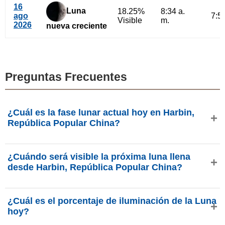
16
Luna
18.25%
8:34 a.
ago
7:59
Visible
m.
2026
nueva creciente
Preguntas Frecuentes
¿Cuál es la fase lunar actual hoy en Harbin,
República Popular China?
Hoy, jueves, 6 de agosto de 2026 en Harbin, República
¿Cuándo será visible la próxima luna llena
Popular China, la Luna está en la fase
Cuarto Menguante
desde Harbin, República Popular China?
con 44.76% de iluminación, tiene 22.64 días de edad y se
encuentra en la constelación Aries (♈). Datos de
La próxima Luna Llena ocurrirá el jueves, 27 de agosto de
phasesmoon.com.
¿Cuál es el porcentaje de iluminación de la Luna
2026, aproximadamente a las 6:00 p. m. (hora
hoy?
Asia/Shanghai para Harbin, República Popular China),