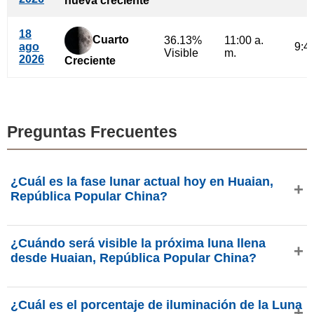
nueva creciente
18
Cuarto
36.13%
11:00 a.
ago
9:40
Visible
m.
2026
Creciente
Preguntas Frecuentes
¿Cuál es la fase lunar actual hoy en Huaian,
República Popular China?
Hoy, sábado, 8 de agosto de 2026 en Huaian, República
¿Cuándo será visible la próxima luna llena
Popular China, la Luna está en la fase
luna menguante
desde Huaian, República Popular China?
con 22.12% de iluminación, tiene 24.93 días de edad y se
encuentra en la constelación Auriga (Aur). Datos de
La próxima Luna Llena ocurrirá el jueves, 27 de agosto de
phasesmoon.com.
¿Cuál es el porcentaje de iluminación de la Luna
2026, aproximadamente a las 6:09 p. m. (hora