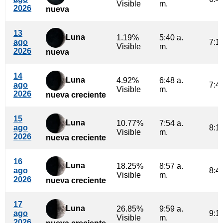
Visible
m.
2026
nueva
13
Luna
1.19%
5:40 a.
ago
7:17
Visible
m.
2026
nueva
14
Luna
4.92%
6:48 a.
ago
7:47
Visible
m.
2026
nueva creciente
15
Luna
10.77%
7:54 a.
ago
8:14
Visible
m.
2026
nueva creciente
16
Luna
18.25%
8:57 a.
ago
8:41
Visible
m.
2026
nueva creciente
17
Luna
26.85%
9:59 a.
ago
9:10
Visible
m.
2026