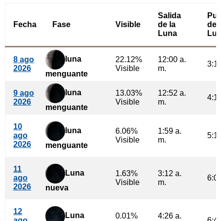
Salida
Pue
Fecha
Fase
Visible
de la
de 
Luna
Lu
luna
8 ago
22.12%
12:00 a.
3:10
2026
Visible
m.
menguante
luna
9 ago
13.03%
12:52 a.
4:16
2026
Visible
m.
menguante
10
luna
6.06%
1:59 a.
ago
5:14
Visible
m.
2026
menguante
11
Luna
1.63%
3:12 a.
ago
6:02
Visible
m.
2026
nueva
12
Luna
0.01%
4:26 a.
ago
6:42