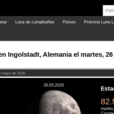
unar
Luna de cumpleaños
Países
Próxima Luna L
en Ingolstadt, Alemania el martes, 2
de mayo de 2026
26.05.2026
Esta
82.
martes
Constel