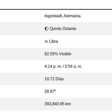
Ingolstadt, Alemania
🌔 Quinto Octanto
♎ Libra
82.59% Visible
4:14 p. m. / 2:54 a. m.
10.72 Días
28.97º
393,840.95 km