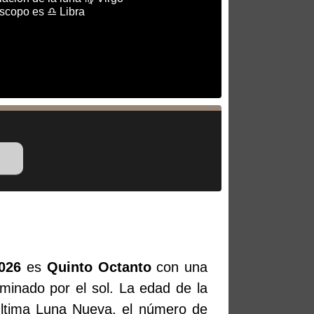
óscopo es ♎ Libra
026
es
Quinto Octanto
con una
uminado por el sol. La edad de la
última Luna Nueva, el número de