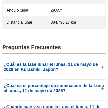
Ángulo lunar
29.65º
Distancia lunar
384,796.17 km
Preguntas Frecuentes
¿Cuál es la fase lunar el lunes, 11 de mayo de
2026 en Kurashiki, Japón?
El lunes, 11 de mayo de 2026 en Kurashiki, Japón, la Luna
¿Cuál es el porcentaje de iluminación de la Luna
está en la fase Cuarto Menguante con 32.45% de
el lunes, 11 de mayo de 2026?
iluminación, tiene 23.83 días de edad y se encuentra en la
constelación Acuario (♒). Datos de phasesmoon.com.
La iluminación de la Luna el lunes, 11 de mayo de 2026 es
¿Cuándo sale y se pone la Luna el lunes, 11 de