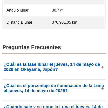
Ángulo lunar
30.77º
Distancia lunar
370,901.05 km
Preguntas Frecuentes
¿Cuál es la fase lunar el jueves, 14 de mayo de
2026 en Okayama, Japón?
El jueves, 14 de mayo de 2026 en Okayama, Japón, la
¿Cuál es el porcentaje de iluminación de la Luna
Luna está en la fase luna menguante con 7.06% de
el jueves, 14 de mayo de 2026?
iluminación, tiene 27 días de edad y se encuentra en la
constelación Piscis (♓). Datos de phasesmoon.com.
La iluminación de la Luna el jueves, 14 de mayo de 2026
¿Cuándo sale y se pone la Luna el jueves, 14 de