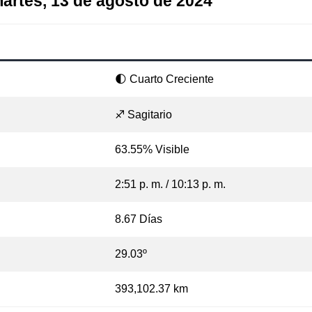
martes, 13 de agosto de 2024
🌓 Cuarto Creciente
♐ Sagitario
63.55% Visible
2:51 p. m. / 10:13 p. m.
8.67 Días
29.03º
393,102.37 km