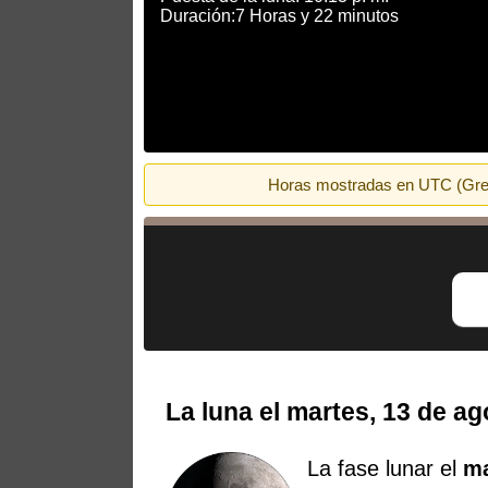
Duración:7 Horas y 22 minutos
Horas mostradas en UTC (Green
La luna el martes, 13 de a
La fase lunar el
ma