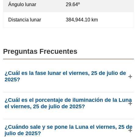
Ángulo lunar
29.64º
Distancia lunar
384,944.10 km
Preguntas Frecuentes
¿Cuál es la fase lunar el viernes, 25 de julio de
2025?
El viernes, 25 de julio de 2025, la Luna está en la fase
¿Cuál es el porcentaje de iluminación de la Luna
Luna nueva con 1.74% de iluminación, tiene 1.24 días de
el viernes, 25 de julio de 2025?
edad y se encuentra en la constelación Cáncer (♋). Datos
de phasesmoon.com.
La iluminación de la Luna el viernes, 25 de julio de 2025
¿Cuándo sale y se pone la Luna el viernes, 25 de
es del 1.74%, según phasesmoon.com.
julio de 2025?