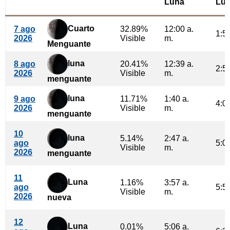
Luna
Lu
Cuarto
7 ago
32.89%
12:00 a.
1:50
2026
Visible
m.
Menguante
luna
8 ago
20.41%
12:39 a.
2:57
2026
Visible
m.
menguante
luna
9 ago
11.71%
1:40 a.
4:02
2026
Visible
m.
menguante
10
luna
5.14%
2:47 a.
ago
5:01
Visible
m.
2026
menguante
11
Luna
1.16%
3:57 a.
ago
5:54
Visible
m.
2026
nueva
12
Luna
0.01%
5:06 a.