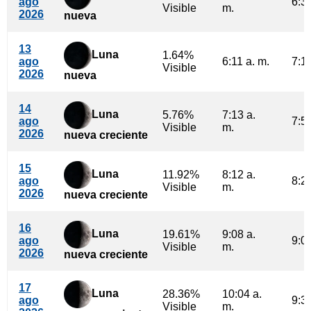
ago
6:39
Visible
m.
2026
nueva
13
Luna
1.64%
ago
6:11 a. m.
7:19
Visible
2026
nueva
14
Luna
5.76%
7:13 a.
ago
7:54
Visible
m.
2026
nueva creciente
15
Luna
11.92%
8:12 a.
ago
8:28
Visible
m.
2026
nueva creciente
16
Luna
19.61%
9:08 a.
ago
9:01
Visible
m.
2026
nueva creciente
17
Luna
28.36%
10:04 a.
ago
9:36
Visible
m.