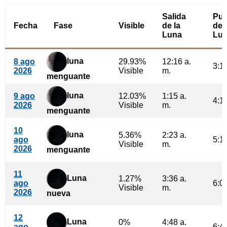
Salida
Pue
Fecha
Fase
Visible
de la
de 
Luna
Lu
luna
8 ago
29.93%
12:16 a.
3:14
2026
Visible
m.
menguante
luna
9 ago
12.03%
1:15 a.
4:19
2026
Visible
m.
menguante
10
luna
5.36%
2:23 a.
ago
5:17
Visible
m.
2026
menguante
11
Luna
1.27%
3:36 a.
ago
6:06
Visible
m.
2026
nueva
12
Luna
0%
4:48 a.
ago
6:47