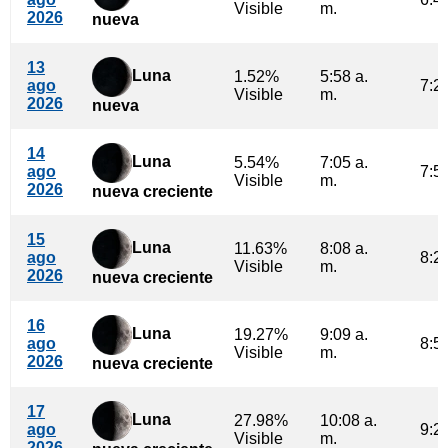
Visible
m.
2026
nueva
13
Luna
1.52%
5:58 a.
ago
7:23
Visible
m.
2026
nueva
14
Luna
5.54%
7:05 a.
ago
7:54
Visible
m.
2026
nueva creciente
15
Luna
11.63%
8:08 a.
ago
8:24
Visible
m.
2026
nueva creciente
16
Luna
19.27%
9:09 a.
ago
8:53
Visible
m.
2026
nueva creciente
17
Luna
27.98%
10:08 a.
ago
9:23
Visible
m.
2026