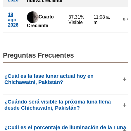
nueva creciente
18
Cuarto
37.31%
11:08 a.
ago
9:55
Visible
m.
2026
Creciente
Preguntas Frecuentes
¿Cuál es la fase lunar actual hoy en
Chichawatni, Pakistán?
Hoy, sábado, 8 de agosto de 2026 en Chichawatni,
¿Cuándo será visible la próxima luna llena
Pakistán, la Luna está en la fase
luna menguante
con
desde Chichawatni, Pakistán?
29.93% de iluminación, tiene 24.09 días de edad y se
encuentra en la constelación Tauro (♉). Datos de
La próxima Luna Llena ocurrirá el jueves, 27 de agosto de
phasesmoon.com.
¿Cuál es el porcentaje de iluminación de la Luna
2026, aproximadamente a las 6:14 p. m. (hora Asia/Karachi