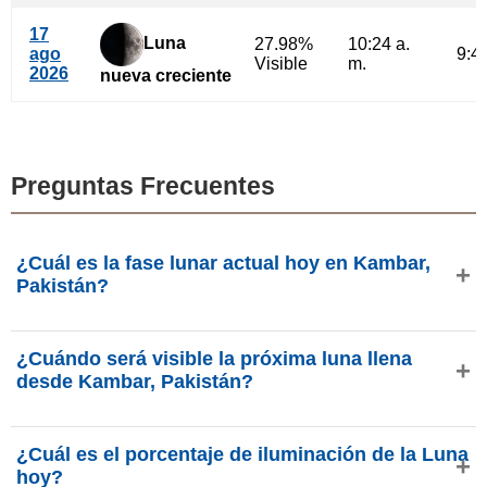
17
Luna
27.98%
10:24 a.
ago
9:47
Visible
m.
2026
nueva creciente
Preguntas Frecuentes
¿Cuál es la fase lunar actual hoy en Kambar,
Pakistán?
Hoy, viernes, 7 de agosto de 2026 en Kambar, Pakistán, la
¿Cuándo será visible la próxima luna llena
Luna está en la fase
Cuarto Menguante
con 36.45% de
desde Kambar, Pakistán?
iluminación, tiene 23.44 días de edad y se encuentra en la
constelación Tauro (♉). Datos de phasesmoon.com.
La próxima Luna Llena ocurrirá el jueves, 27 de agosto de
¿Cuál es el porcentaje de iluminación de la Luna
2026, aproximadamente a las 6:30 p. m. (hora Asia/Karachi
hoy?