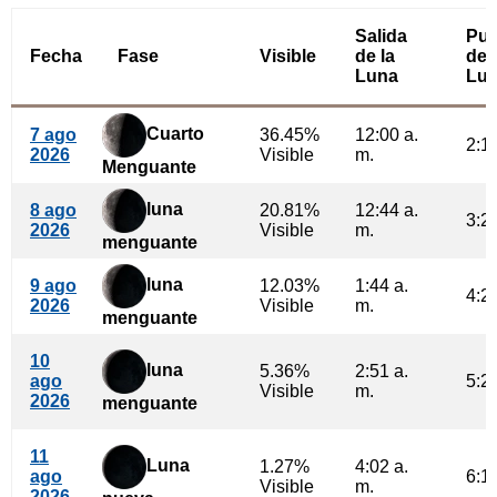
Salida
Pue
Fecha
Fase
Visible
de la
de 
Luna
Lu
Cuarto
7 ago
36.45%
12:00 a.
2:16
2026
Visible
m.
Menguante
luna
8 ago
20.81%
12:44 a.
3:25
2026
Visible
m.
menguante
luna
9 ago
12.03%
1:44 a.
4:29
2026
Visible
m.
menguante
10
luna
5.36%
2:51 a.
ago
5:28
Visible
m.
2026
menguante
11
Luna
1.27%
4:02 a.
ago
6:18
Visible
m.
2026