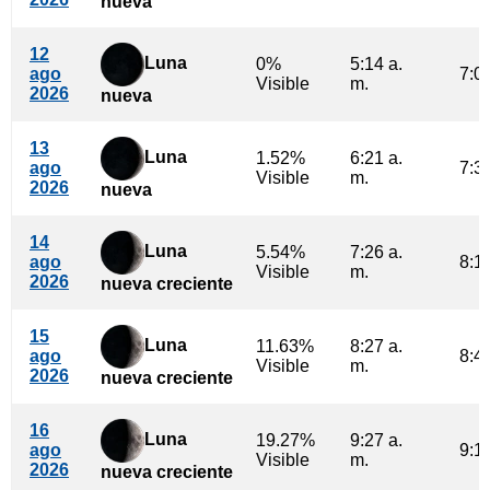
nueva
12
Luna
0%
5:14 a.
ago
7:01
Visible
m.
2026
nueva
13
Luna
1.52%
6:21 a.
ago
7:39
Visible
m.
2026
nueva
14
Luna
5.54%
7:26 a.
ago
8:12
Visible
m.
2026
nueva creciente
15
Luna
11.63%
8:27 a.
ago
8:44
Visible
m.
2026
nueva creciente
16
Luna
19.27%
9:27 a.
ago
9:15
Visible
m.
2026
nueva creciente