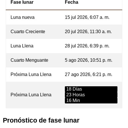
Fase lunar
Fecha
Luna nueva
15 jul 2026, 6:07 a. m.
Cuarto Creciente
20 jul 2026, 11:30 a. m.
Luna Llena
28 jul 2026, 6:39 p. m.
Cuarto Menguante
5 ago 2026, 10:51 p. m.
Próxima Luna Llena
27 ago 2026, 6:21 p. m.
18 Días
Próxima Luna Llena
23 Horas
16 Min
Pronóstico de fase lunar