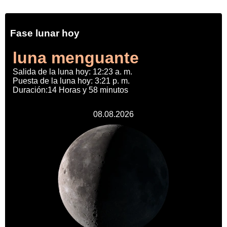
Fase lunar hoy
luna menguante
Salida de la luna hoy: 12:23 a. m.
Puesta de la luna hoy: 3:21 p. m.
Duración:14 Horas y 58 minutos
08.08.2026