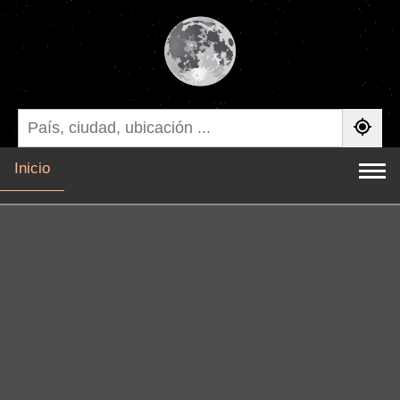
Inicio