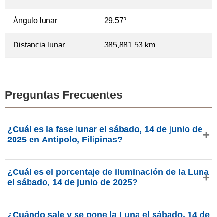
Ángulo lunar
29.57º
Distancia lunar
385,881.53 km
Preguntas Frecuentes
¿Cuál es la fase lunar el sábado, 14 de junio de
2025 en Antipolo, Filipinas?
El sábado, 14 de junio de 2025 en Antipolo, Filipinas, la
¿Cuál es el porcentaje de iluminación de la Luna
Luna está en la fase Tercer Octante con 88.98% de
el sábado, 14 de junio de 2025?
iluminación, tiene 17.95 días de edad y se encuentra en la
constelación Capricornio (♑). Datos de phasesmoon.com.
La iluminación de la Luna el sábado, 14 de junio de 2025
¿Cuándo sale y se pone la Luna el sábado, 14 de