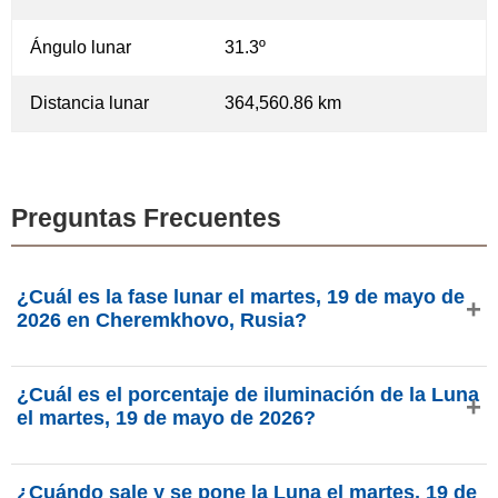
Ángulo lunar
31.3º
Distancia lunar
364,560.86 km
Preguntas Frecuentes
¿Cuál es la fase lunar el martes, 19 de mayo de
2026 en Cheremkhovo, Rusia?
El martes, 19 de mayo de 2026 en Cheremkhovo, Rusia, la
¿Cuál es el porcentaje de iluminación de la Luna
Luna está en la fase Luna nueva creciente con 11.78% de
el martes, 19 de mayo de 2026?
iluminación, tiene 3.29 días de edad y se encuentra en la
constelación Géminis (♊). Datos de phasesmoon.com.
La iluminación de la Luna el martes, 19 de mayo de 2026
¿Cuándo sale y se pone la Luna el martes, 19 de