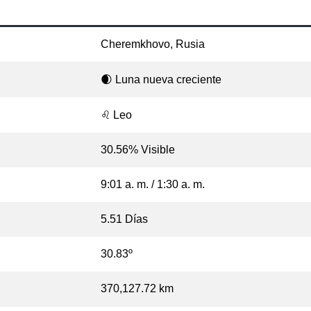
Cheremkhovo, Rusia
🌒 Luna nueva creciente
♌ Leo
30.56% Visible
9:01 a. m. / 1:30 a. m.
5.51 Días
30.83º
370,127.72 km