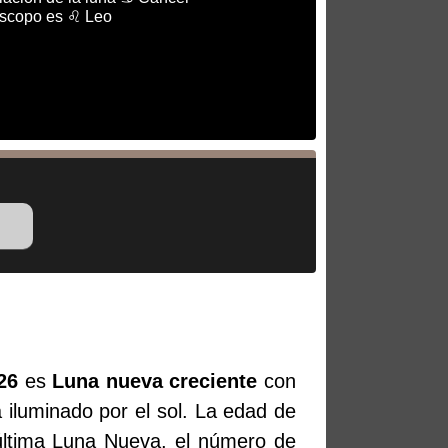
óscopo es ♌ Leo
26
es
Luna nueva creciente
con
 iluminado por el sol. La edad de
última Luna Nueva, el número de