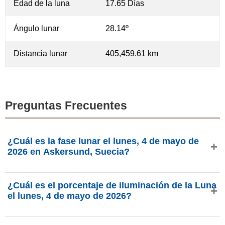
Edad de la luna
17.65 Días
Ángulo lunar
28.14º
Distancia lunar
405,459.61 km
Preguntas Frecuentes
¿Cuál es la fase lunar el lunes, 4 de mayo de
2026 en Askersund, Suecia?
El lunes, 4 de mayo de 2026 en Askersund, Suecia, la
¿Cuál es el porcentaje de iluminación de la Luna
Luna está en la fase Tercer Octante con 90.87% de
el lunes, 4 de mayo de 2026?
iluminación, tiene 17.65 días de edad y se encuentra en la
constelación Ofiuco (⛎). Datos de phasesmoon.com.
La iluminación de la Luna el lunes, 4 de mayo de 2026 es