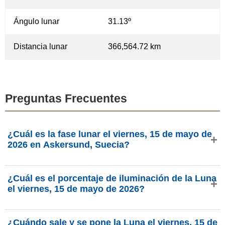
Ángulo lunar
31.13º
Distancia lunar
366,564.72 km
Preguntas Frecuentes
¿Cuál es la fase lunar el viernes, 15 de mayo de
2026 en Askersund, Suecia?
El viernes, 15 de mayo de 2026 en Askersund, Suecia, la
¿Cuál es el porcentaje de iluminación de la Luna
Luna está en la fase Luna nueva con 1.27% de
el viernes, 15 de mayo de 2026?
iluminación, tiene 28.47 días de edad y se encuentra en la
constelación Aries (♈). Datos de phasesmoon.com.
La iluminación de la Luna el viernes, 15 de mayo de 2026
¿Cuándo sale y se pone la Luna el viernes, 15 de