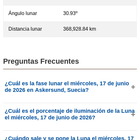
Ángulo lunar
30.93º
Distancia lunar
368,928.84 km
Preguntas Frecuentes
¿Cuál es la fase lunar el miércoles, 17 de junio
de 2026 en Askersund, Suecia?
El miércoles, 17 de junio de 2026 en Askersund, Suecia, la
¿Cuál es el porcentaje de iluminación de la Luna
Luna está en la fase Luna nueva creciente con 11.31% de
el miércoles, 17 de junio de 2026?
iluminación, tiene 3.22 días de edad y se encuentra en la
constelación Cáncer (♋). Datos de phasesmoon.com.
La iluminación de la Luna el miércoles, 17 de junio de
¿Cuándo sale y se pone la Luna el miércoles, 17