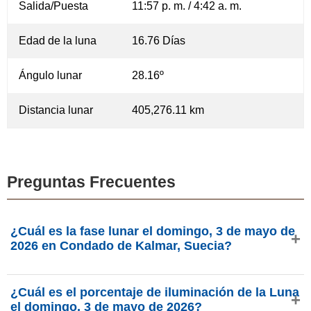
Salida/Puesta
11:57 p. m. / 4:42 a. m.
Edad de la luna
16.76 Días
Ángulo lunar
28.16º
Distancia lunar
405,276.11 km
Preguntas Frecuentes
¿Cuál es la fase lunar el domingo, 3 de mayo de
2026 en Condado de Kalmar, Suecia?
El domingo, 3 de mayo de 2026 en Condado de Kalmar,
¿Cuál es el porcentaje de iluminación de la Luna
Suecia, la Luna está en la fase Tercer Octante con 95.58%
el domingo, 3 de mayo de 2026?