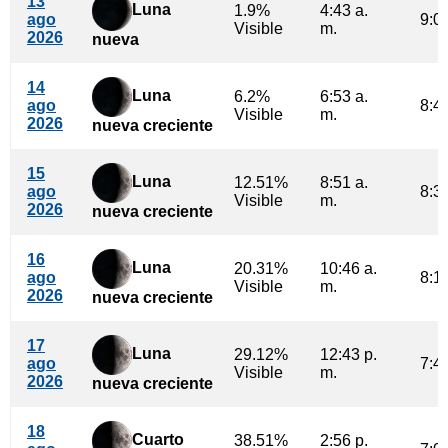
13
Luna
1.9%
4:43 a.
ago
9:09
Visible
m.
2026
nueva
14
Luna
6.2%
6:53 a.
ago
8:49
Visible
m.
2026
nueva creciente
15
Luna
12.51%
8:51 a.
ago
8:30
Visible
m.
2026
nueva creciente
16
Luna
20.31%
10:46 a.
ago
8:10
Visible
m.
2026
nueva creciente
17
Luna
29.12%
12:43 p.
ago
7:46
Visible
m.
2026
nueva creciente
18
Cuarto
38.51%
2:56 p.