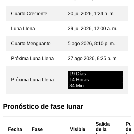
Cuarto Creciente
20 jul 2026, 1:24 p. m.
Luna Llena
29 jul 2026, 12:00 a. m.
Cuarto Menguante
5 ago 2026, 8:10 p. m.
Próxima Luna Llena
27 ago 2026, 8:25 p. m.
19 Días
Próxima Luna Llena
14 Horas
34 Min
Pronóstico de fase lunar
Salida
Pue
Fecha
Fase
Visible
de la
de 