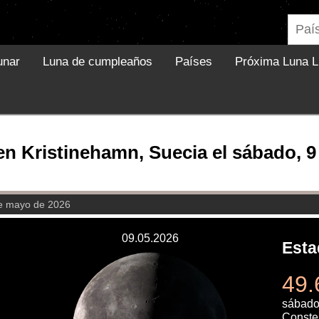
unar
Luna de cumpleaños
Países
Próxima Luna L
en Kristinehamn, Suecia el sábado, 
e mayo de 2026
09.05.2026
Esta
49.
sábado
Constel