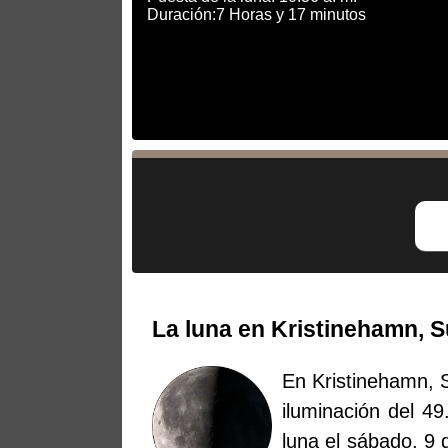
Duración:7 Horas y 17 minutos
La luna en Kristinehamn, S
En Kristinehamn, S
iluminación del 49
luna el sábado, 9