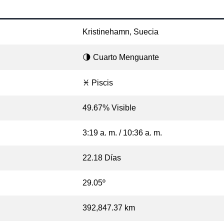
Kristinehamn, Suecia
🌗 Cuarto Menguante
♓ Piscis
49.67% Visible
3:19 a. m. / 10:36 a. m.
22.18 Días
29.05º
392,847.37 km