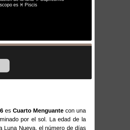
óscopo es ♓ Piscis
26
es
Cuarto Menguante
con una
uminado por el sol. La edad de la
ma Luna Nueva, el número de días