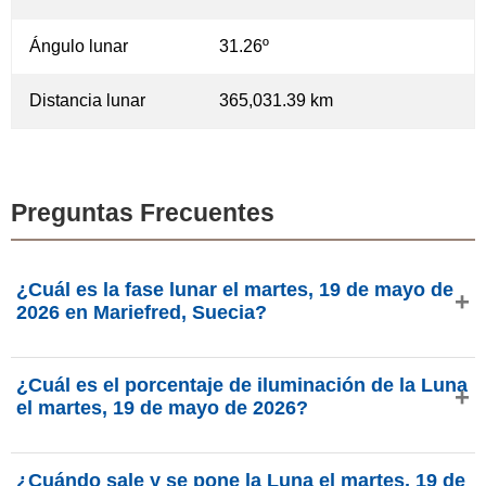
Ángulo lunar
31.26º
Distancia lunar
365,031.39 km
Preguntas Frecuentes
¿Cuál es la fase lunar el martes, 19 de mayo de
2026 en Mariefred, Suecia?
El martes, 19 de mayo de 2026 en Mariefred, Suecia, la
¿Cuál es el porcentaje de iluminación de la Luna
Luna está en la fase Luna nueva creciente con 13.79% de
el martes, 19 de mayo de 2026?
iluminación, tiene 3.58 días de edad y se encuentra en la
constelación Géminis (♊). Datos de phasesmoon.com.
La iluminación de la Luna el martes, 19 de mayo de 2026
¿Cuándo sale y se pone la Luna el martes, 19 de