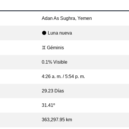
Adan As Sughra, Yemen
🌑 Luna nueva
♊ Géminis
0.1% Visible
4:26 a. m. / 5:54 p. m.
29.23 Días
31.41º
363,297.95 km