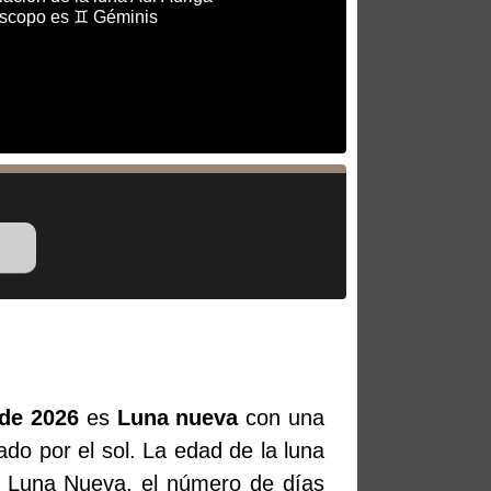
óscopo es ♊ Géminis
 de 2026
es
Luna nueva
con una
ado por el sol. La edad de la luna
a Luna Nueva, el número de días