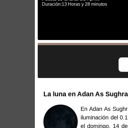
Duración:13 Horas y 28 minutos
La luna en Adan As Sughra
En Adan As Sughra
iluminación del 0.
el domingo, 14 de