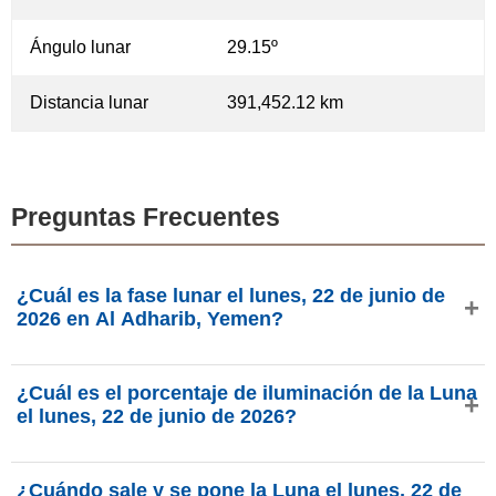
Ángulo lunar
29.15º
Distancia lunar
391,452.12 km
Preguntas Frecuentes
¿Cuál es la fase lunar el lunes, 22 de junio de
2026 en Al Adharib, Yemen?
El lunes, 22 de junio de 2026 en Al Adharib, Yemen, la
¿Cuál es el porcentaje de iluminación de la Luna
Luna está en la fase Cuarto Creciente con 59.79% de
el lunes, 22 de junio de 2026?
iluminación, tiene 8.31 días de edad y se encuentra en la
constelación Virgo (♍). Datos de phasesmoon.com.
La iluminación de la Luna el lunes, 22 de junio de 2026 es
¿Cuándo sale y se pone la Luna el lunes, 22 de