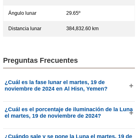
Ángulo lunar
29.65º
Distancia lunar
384,832.60 km
Preguntas Frecuentes
¿Cuál es la fase lunar el martes, 19 de
noviembre de 2024 en Al Hisn, Yemen?
El martes, 19 de noviembre de 2024 en Al Hisn, Yemen, la
¿Cuál es el porcentaje de iluminación de la Luna
Luna está en la fase Tercer Octante con 80.36% de
el martes, 19 de noviembre de 2024?
iluminación, tiene 19.08 días de edad y se encuentra en la
constelación Géminis (♊). Datos de phasesmoon.com.
La iluminación de la Luna el martes, 19 de noviembre de
¿Cuándo sale y se pone la Luna el martes, 19 de