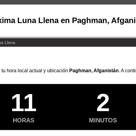
xima Luna Llena en Paghman, Afgani
na Llena
 tu hora local actual y ubicación
Paghman, Afganistán
. A cont
11
2
HORAS
MINUTOS