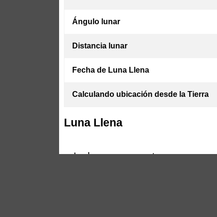
Ángulo lunar
Distancia lunar
Fecha de Luna Llena
Calculando ubicación desde la Tierra
Luna Llena
La luna nos muestra su cara co
de la luna, pero una parte de él
llena. Solo cuando la luna, la 
alineación provoca un eclipse l
llenas en un mismo mes (o cuatro 