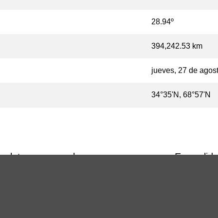
28.94º
394,242.53 km
jueves, 27 de agos
34°35'N, 68°57'N
mpleta una vez al mes… o eso parece. En realid
 queda en sombra. Y, para ser precisos, la "luna l
Tierra y el sol se alinean perfectamente, la lu
unar. De vez en cuando, lo que llamamos "luna a
en una estación, según la definición que prefieras