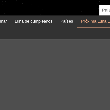
unar
Luna de cumpleaños
Países
Próxima Luna L