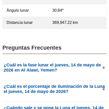
Ángulo lunar
30.84º
Distancia lunar
369,947.22 km
Preguntas Frecuentes
¿Cuál es la fase lunar el jueves, 14 de mayo de
2026 en Al Alawi, Yemen?
El jueves, 14 de mayo de 2026 en Al Alawi, Yemen, la
¿Cuál es el porcentaje de iluminación de la Luna
Luna está en la fase luna menguante con 5.62% de
el jueves, 14 de mayo de 2026?
iluminación, tiene 27.28 días de edad y se encuentra en la
constelación Piscis (♓). Datos de phasesmoon.com.
La iluminación de la Luna el jueves, 14 de mayo de 2026
¿Cuándo sale y se pone la Luna el jueves, 14 de