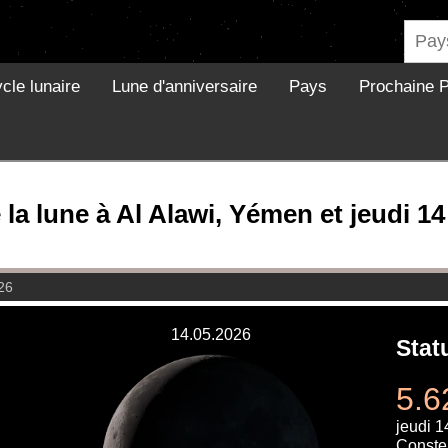
cle lunaire
Lune d'anniversaire
Pays
Prochaine P
la lune à Al Alawi, Yémen et jeudi 1
26
14.05.2026
Stat
5.6
jeudi 
Constel