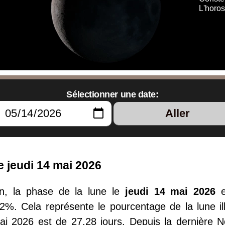
L'horos
Sélectionner une date:
Aller
e jeudi 14 mai 2026
n, la phase de la lune le
jeudi 14 mai 2026
e
62%. Cela représente le pourcentage de la lune ill
mai 2026 est de 27.28 jours. Depuis la dernière 